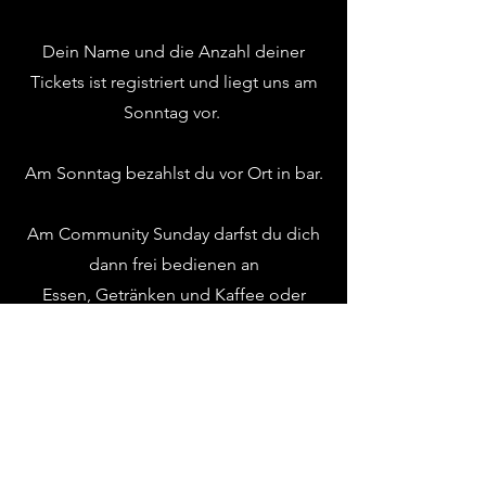
Dein Name und die Anzahl deiner
Tickets ist registriert und liegt uns am
Sonntag vor.
Am Sonntag bezahlst du vor Ort in bar.
Am Community Sunday darfst du dich
dann frei bedienen an
Essen,
Getränken und Kaffee oder
Kakao.