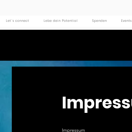
Let´s connect
Lebe dein Potential
Spenden
Events
Impres
Impressum