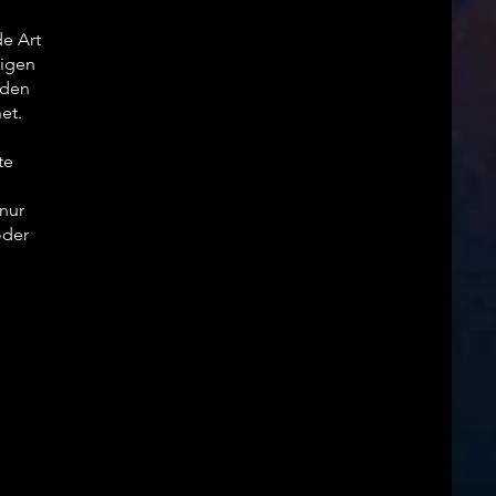
de Art
ligen
rden
et.
te
 nur
oder