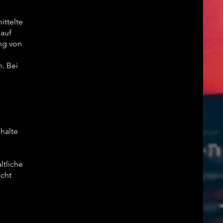
ittelte
 auf
ung von
. Bei
halte
ltliche
icht