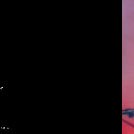
en
t und