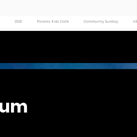
2026
Parents Kids Café
Community Sunday
HE
sum