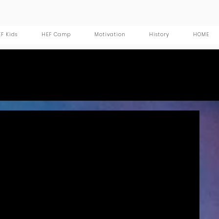
F Kids
HEF Camp
Motivation
History
HOME