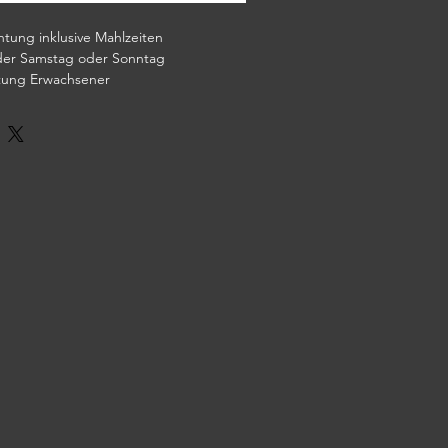
tung inklusive Mahlzeiten
oder Samstag oder Sonntag
itung Erwachsener
nd am Event vorzeigen