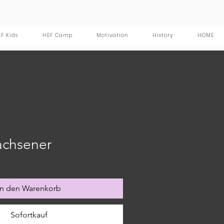
F Kids
HEF Camp
Motivation
History
HOME
achsener
In den Warenkorb
Sofortkauf