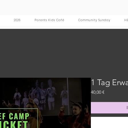
2026
Parents Kids Café
Community Sunday
HE
1 Tag Erw
Preis
40,00 €